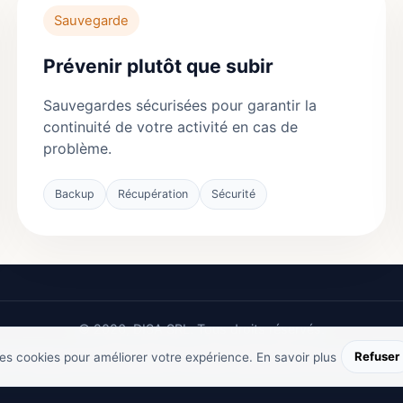
Sauvegarde
Prévenir plutôt que subir
Sauvegardes sécurisées pour garantir la
continuité de votre activité en cas de
problème.
Backup
Récupération
Sécurité
© 2026, DISA SRL. Tous droits réservés.
Refuser
 des cookies pour améliorer votre expérience.
En savoir plus
es
•
Politique de confidentialité
•
Conditions générales de ventes
•
Politi