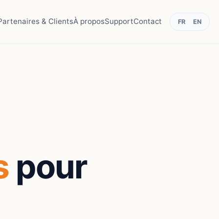
Partenaires & Clients
À propos
Support
Contact
FR
EN
s
pour